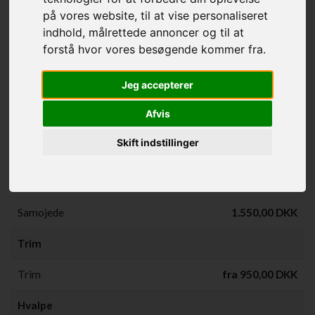
på vores website, til at vise personaliseret
Klipning m/bad
950,00 DKK
indhold, målrettede annoncer og til at
forstå hvor vores besøgende kommer fra.
Nedklip mellem
fra 1.050,00 DKK
Jeg accepterer
Stor
Afvis
Klipning m/bad
fra 1.050,00 DKK
Skift indstillinger
Nedklip
fra 1.200,00 DKK
Finsk lap hund
1.250,00 DKK
Samojede
1.550,00 DKK
Trim
Trim
fra 950,00 DKK
Hvalpe