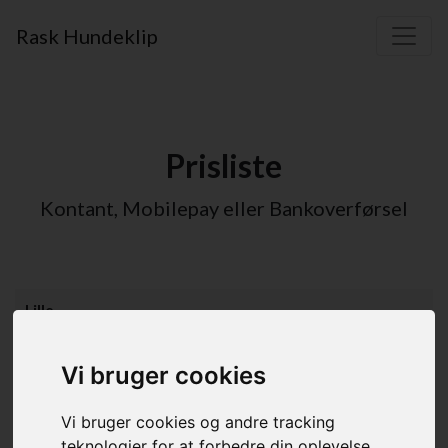
Rask Hundeklip
Prisliste
Kontant, Mobilepay eller Bankoverførsel
Lille
Klipning m/ bad
900,00 DKK
Vi bruger cookies
Nedklip lille
950,00 DKK
Vi bruger cookies og andre tracking
Mellem
teknologier for at forbedre din oplevelse