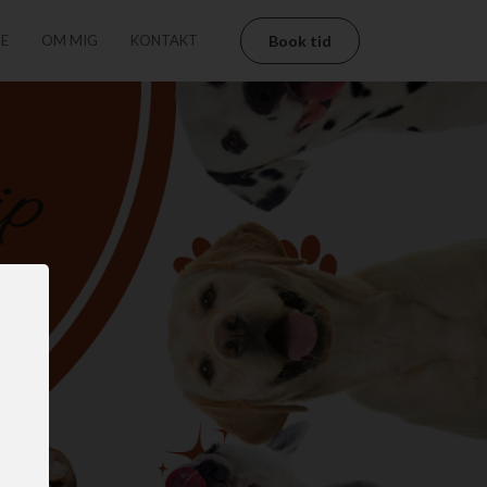
TE
OM MIG
KONTAKT
Book tid