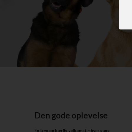
Den gode oplevelse
En tryg og kærlig velkomst – hver gang