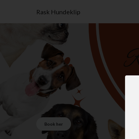
Rask Hundeklip
Book her